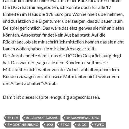
Daraufhin habe ich eine Mail mit einer Rückrufbitte erhalten.
Die UGG hat mir angeboten, ich könnte doch für alle 17
Einheiten im Haus die 178 Euro pro Wohneinheit übernehmen,
und zusätzlich die Eigentümer überzeugen, das zu bauen, zum
Beispiel gerichtlich. Das wäre das einzige was sie mir anbieten
könnten. Ansonsten findet kein Ausbau statt. Auf die
Rückfrage, ob sie mir schriftlich mitteilen können das sie nicht
bauen wollen, haben sie mir eine Absage erteilt.
Der Anruf endete damit, das die UGG im Gespräch aufgelegt
hat. Das war der „sagen sie dem Kunden, er soll unsere
Mitarbeiter nicht weiter von der Arbeit abhalten, ohne dem
Kunden zu sagen er soll unsere Mitarbeiter nicht weiter von
der Arbeit abhalten“-Anruf.
Damit ist dieses Kapitel endgültig abgeschlossen.
#FTTH
#GLASFASERAUSBAU
#HAUSVERWALTUNG
#MODERNISIERUNG
#O2
#TKG
#UGG
#WEG