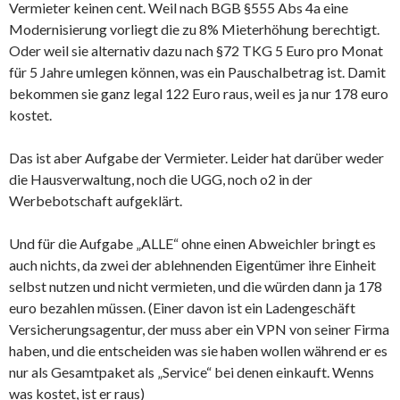
Vermieter keinen cent. Weil nach BGB §555 Abs 4a eine
Modernisierung vorliegt die zu 8% Mieterhöhung berechtigt.
Oder weil sie alternativ dazu nach §72 TKG 5 Euro pro Monat
für 5 Jahre umlegen können, was ein Pauschalbetrag ist. Damit
bekommen sie ganz legal 122 Euro raus, weil es ja nur 178 euro
kostet.
Das ist aber Aufgabe der Vermieter. Leider hat darüber weder
die Hausverwaltung, noch die UGG, noch o2 in der
Werbebotschaft aufgeklärt.
Und für die Aufgabe „ALLE“ ohne einen Abweichler bringt es
auch nichts, da zwei der ablehnenden Eigentümer ihre Einheit
selbst nutzen und nicht vermieten, und die würden dann ja 178
euro bezahlen müssen. (Einer davon ist ein Ladengeschäft
Versicherungsagentur, der muss aber ein VPN von seiner Firma
haben, und die entscheiden was sie haben wollen während er es
nur als Gesamtpaket als „Service“ bei denen einkauft. Wenns
was kostet, ist er raus)